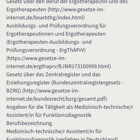
Gesetz über den Beruf der Ergotherapeutin und des
Ergotherapeuten (
http://www.gesetze-im-
internet.de/bearbthg/index.html
)
Ausbildungs- und Prüfungsverordnung für
Ergotherapeutinnen und Ergotherapeuten
(Ergotherapeuten-Ausbildungs- und
Prüfungsverordnung - ErgThAPrV)
(
https://www.gesetze-im-
internet.de/ergthaprv/BJNR173100999.html
)
Gesetz über das Zentralregister und das
Erziehungsregister (Bundeszentralregistergesetz -
BZRG) (
http://www.gesetze-im-
internet.de/bundesrecht/bzrg/gesamt.pdf
)
Angaben für die Tätigkeit als Medizinisch-technische/r
Assistent/in für Funktionsdiagnostik
Berufsbezeichnung
Medizinisch-technische/r Assistent/in für
Funktionsdiagnostik (verliehen in Deutschland)