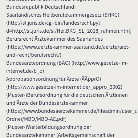
Bundesrepublik Deutschland:
Saarländisches Heilberufekammergesetz (SHKG)
(
http://sl.juris.de/cgi-bin/landesrecht.py?
d=http://sl.juris.de/sl/HeilBKG_SL_2018_rahmen.htm
)
Berufsrecht Ärztekammer des Saarlandes
(
https://www.aerztekammer-saarland.de/aerzte/arzt-
und-recht/berufsrecht/
)
Bundesärzteordnung (BÄO) (
http://www.gesetze-im-
internet.de/b_o
)
Approbationsordnung für Ärzte (ÄÄpprO)
(
http://www.gesetze-im-internet.de/_appro_2002
)
(Muster-)Berufsordnung für die deutschen Ärztinnen
und Ärzte der Bundesärztekammer
(
https://www.bundesaerztekammer.de/fileadmin/user_
Ordner/MBO/MBO-AE.pdf
)
(Muster-)Weiterbildungsordnung der
Bundesärztekammer (Arbeitsgemeinschaft der